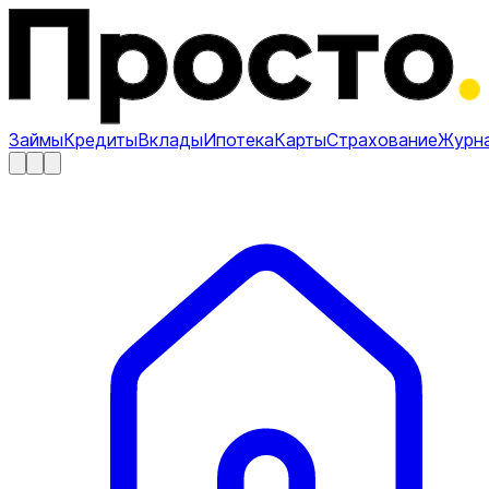
Займы
Кредиты
Вклады
Ипотека
Карты
Страхование
Журн