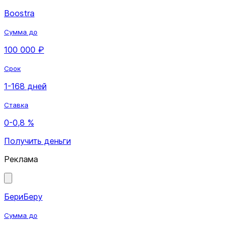
Boostra
Сумма до
100 000 ₽
Срок
1-168 дней
Ставка
0-0,8 %
Получить деньги
Реклама
БериБеру
Сумма до