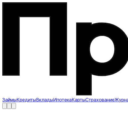
Займы
Кредиты
Вклады
Ипотека
Карты
Страхование
Журн