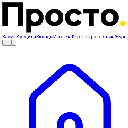
Займы
Кредиты
Вклады
Ипотека
Карты
Страхование
Журн