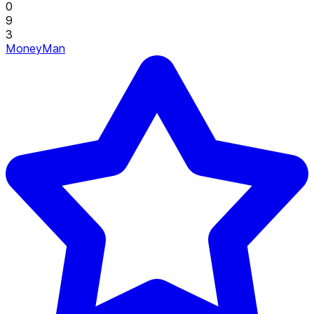
0
9
3
MoneyMan