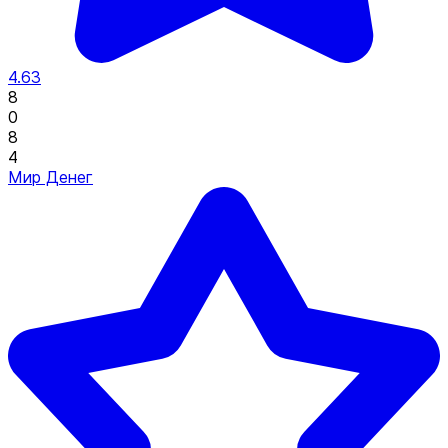
4.63
8
0
8
4
Мир Денег