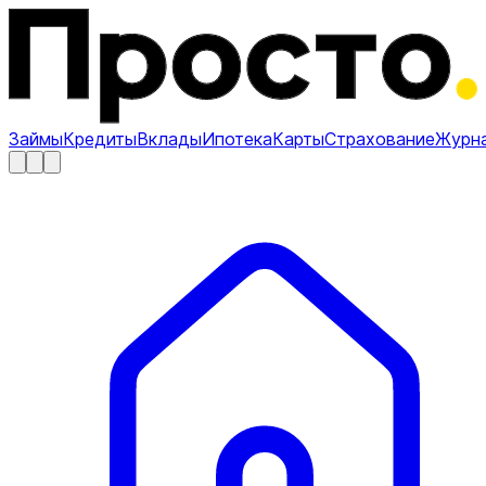
Займы
Кредиты
Вклады
Ипотека
Карты
Страхование
Журн