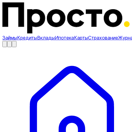
Займы
Кредиты
Вклады
Ипотека
Карты
Страхование
Журн