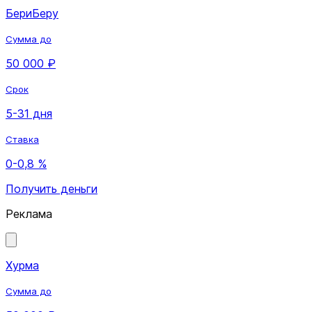
БериБеру
Сумма до
50 000 ₽
Срок
5-31 дня
Ставка
0-0,8 %
Получить деньги
Реклама
Хурма
Сумма до