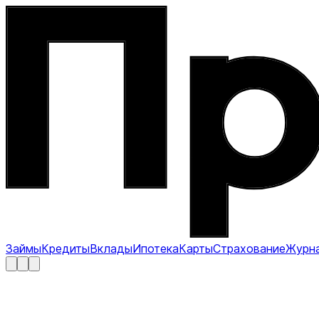
Займы
Кредиты
Вклады
Ипотека
Карты
Страхование
Журн