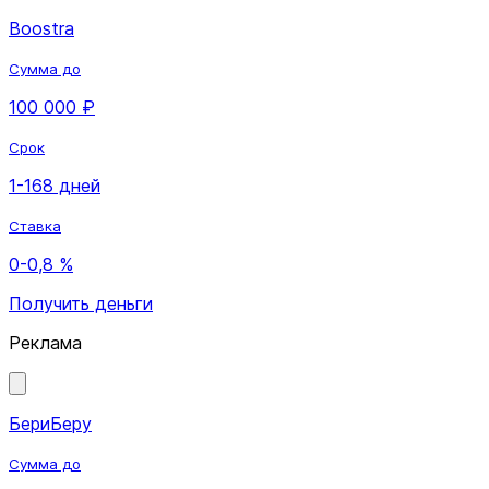
Boostra
Сумма до
100 000 ₽
Срок
1-168 дней
Ставка
0-0,8 %
Получить деньги
Реклама
БериБеру
Сумма до