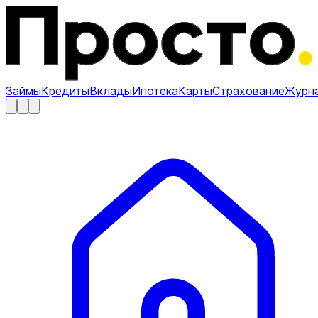
Займы
Кредиты
Вклады
Ипотека
Карты
Страхование
Журн