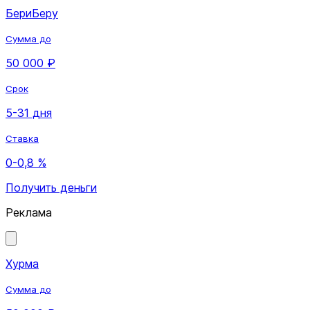
БериБеру
Сумма до
50 000 ₽
Срок
5-31 дня
Ставка
0-0,8 %
Получить деньги
Реклама
Хурма
Сумма до