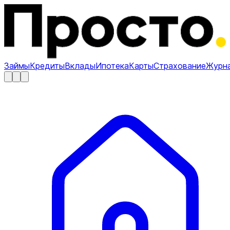
Займы
Кредиты
Вклады
Ипотека
Карты
Страхование
Журн