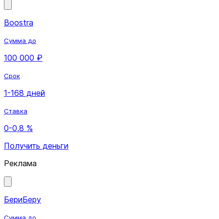
Boostra
Сумма до
100 000 ₽
Срок
1-168 дней
Ставка
0-0,8 %
Получить деньги
Реклама
БериБеру
Сумма до