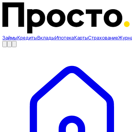
Займы
Кредиты
Вклады
Ипотека
Карты
Страхование
Журн