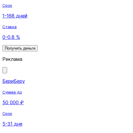
Срок
1-168 дней
Ставка
0-0,8 %
Получить деньги
Реклама
БериБеру
Сумма до
50 000 ₽
Срок
5-31 дня