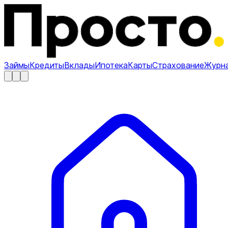
Займы
Кредиты
Вклады
Ипотека
Карты
Страхование
Журн