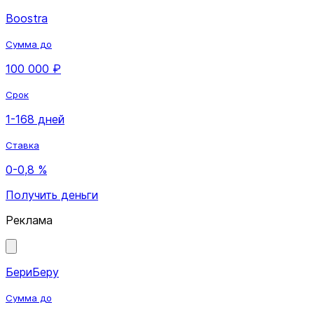
Boostra
Сумма до
100 000 ₽
Срок
1-168 дней
Ставка
0-0,8 %
Получить деньги
Реклама
БериБеру
Сумма до