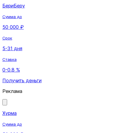
БериБеру
Сумма до
50 000 ₽
Срок
5-31 дня
Ставка
0-0,8 %
Получить деньги
Реклама
Хурма
Сумма до