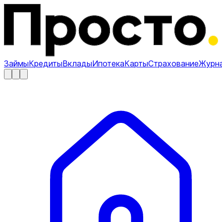
Займы
Кредиты
Вклады
Ипотека
Карты
Страхование
Журн