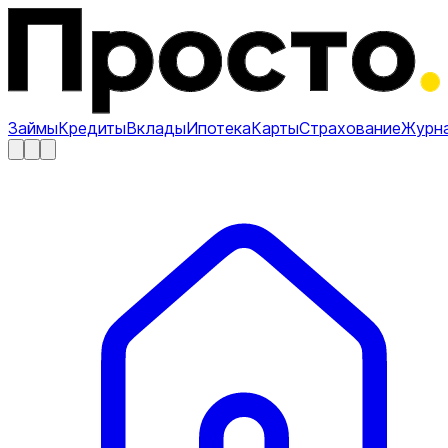
Займы
Кредиты
Вклады
Ипотека
Карты
Страхование
Журн