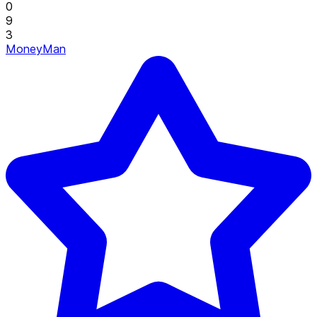
0
9
3
MoneyMan