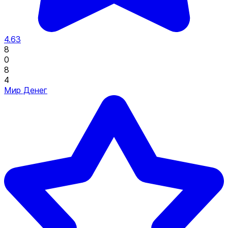
4.63
8
0
8
4
Мир Денег