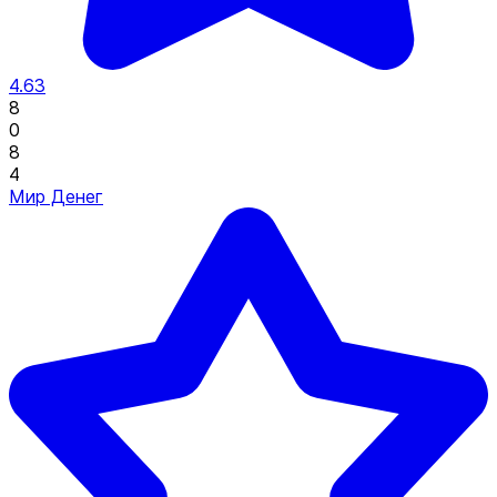
4.63
8
0
8
4
Мир Денег