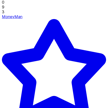
0
9
3
MoneyMan