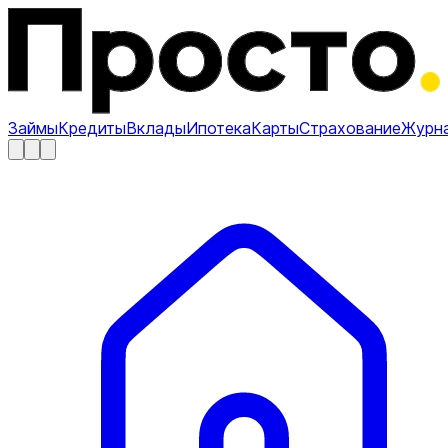
Займы
Кредиты
Вклады
Ипотека
Карты
Страхование
Журн