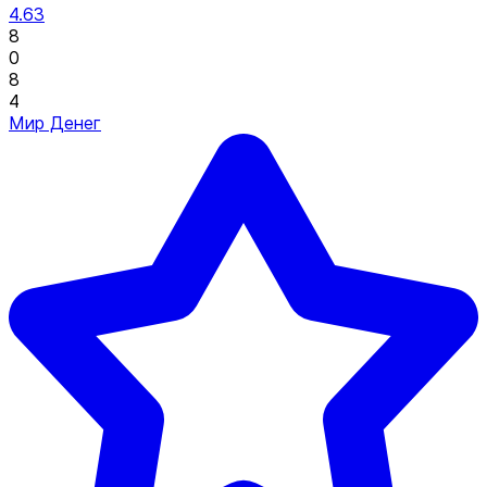
4.63
8
0
8
4
Мир Денег