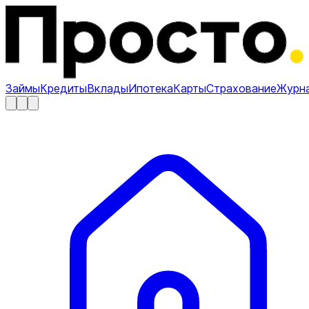
Займы
Кредиты
Вклады
Ипотека
Карты
Страхование
Журн