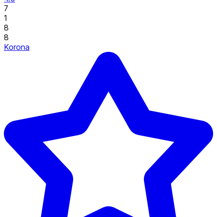
7
1
8
8
Korona