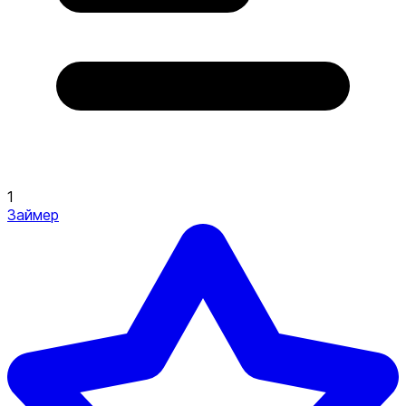
1
Займер