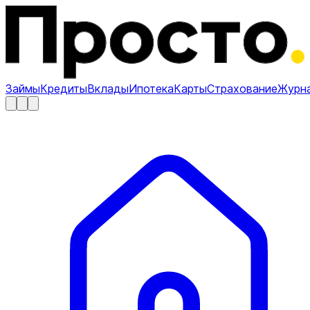
Займы
Кредиты
Вклады
Ипотека
Карты
Страхование
Журн