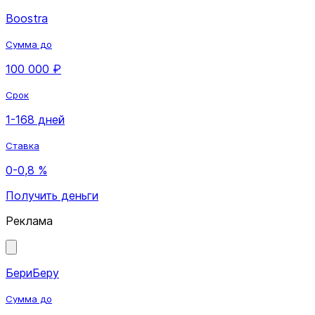
Boostra
Сумма до
100 000 ₽
Срок
1-168 дней
Ставка
0-0,8 %
Получить деньги
Реклама
БериБеру
Сумма до