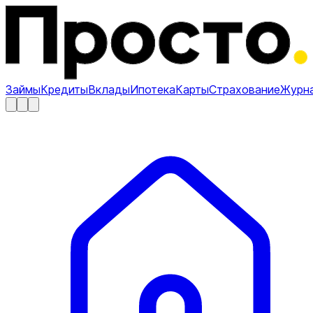
Займы
Кредиты
Вклады
Ипотека
Карты
Страхование
Журн