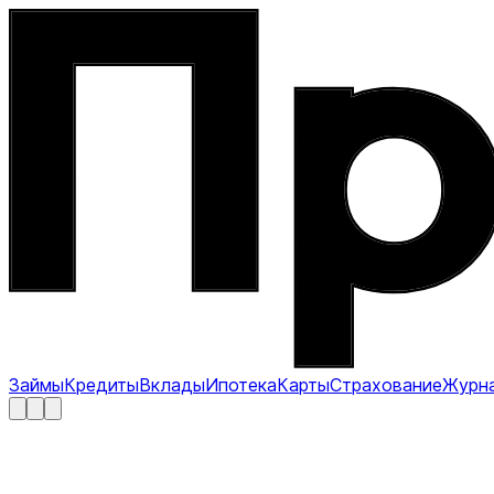
Займы
Кредиты
Вклады
Ипотека
Карты
Страхование
Журн