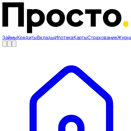
Займы
Кредиты
Вклады
Ипотека
Карты
Страхование
Журн