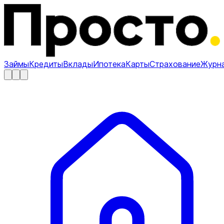
Займы
Кредиты
Вклады
Ипотека
Карты
Страхование
Журн