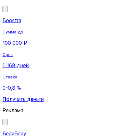
Boostra
Сумма до
100 000 ₽
Срок
1-168 дней
Ставка
0-0,8 %
Получить деньги
Реклама
БериБеру