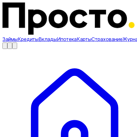
Займы
Кредиты
Вклады
Ипотека
Карты
Страхование
Журн